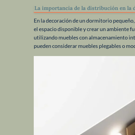
La importancia de la distribución en la
En la decoración de un dormitorio pequeño,
el espacio disponible y crear un ambiente fun
utilizando muebles con almacenamiento int
pueden considerar muebles plegables o mod