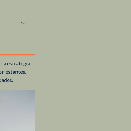
na estrategia
on estantes.
dades.