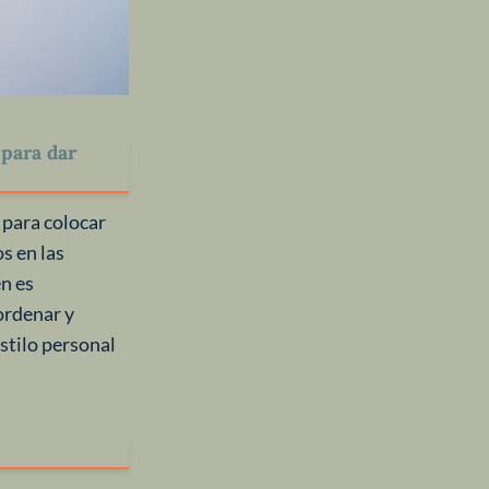
 para dar
 para colocar
s en las
én es
ordenar y
stilo personal