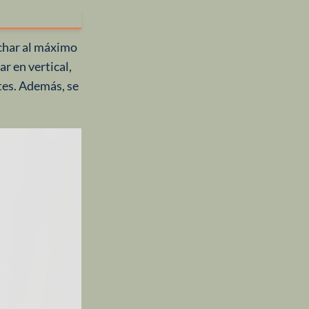
char al máximo
r en vertical,
es. Además, se