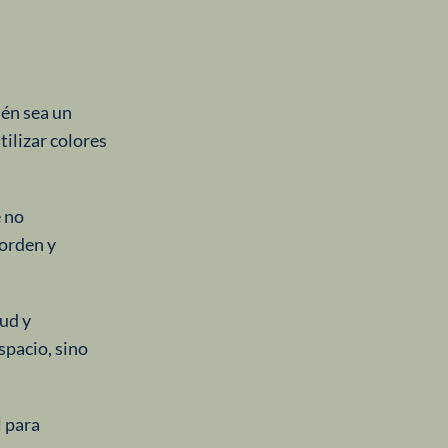
ién sea un
ilizar colores
e no
sorden y
tud y
spacio, sino
l para