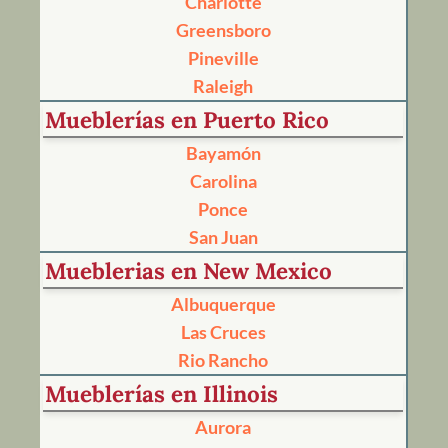
Charlotte
Greensboro
Pineville
Raleigh
Mueblerías en Puerto Rico
Bayamón
Carolina
Ponce
San Juan
Mueblerias en New Mexico
Albuquerque
Las Cruces
Rio Rancho
Mueblerías en Illinois
Aurora