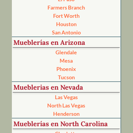
Farmers Branch
Fort Worth
Houston
San Antonio
Mueblerías en Arizona
Glendale
Mesa
Phoenix
Tucson
Mueblerias en Nevada
Las Vegas
North Las Vegas
Henderson
Mueblerías en North Carolina