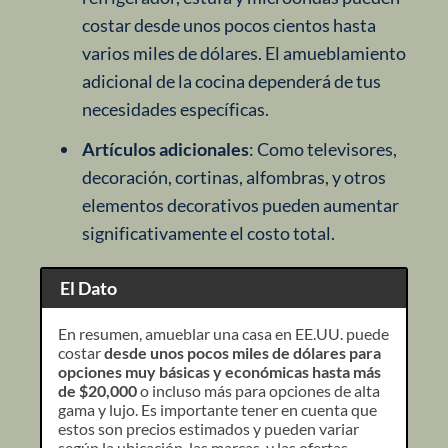
costar desde unos pocos cientos hasta
varios miles de dólares. El amueblamiento
adicional de la cocina dependerá de tus
necesidades específicas.
Artículos adicionales
: Como televisores,
decoración, cortinas, alfombras, y otros
elementos decorativos pueden aumentar
significativamente el costo total.
El Dato
En resumen, amueblar una casa en EE.UU. puede
costar
desde unos pocos miles de dólares para
opciones muy básicas y económicas hasta más
de $20,000
o incluso más para opciones de alta
gama y lujo. Es importante tener en cuenta que
estos son precios estimados y pueden variar
según la ubicación, las marcas, y las ofertas