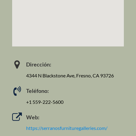
Dirección:
4344 N Blackstone Ave, Fresno, CA 93726
Teléfono:
+1 559-222-5600
Web:
https://serranosfurnituregalleries.com/