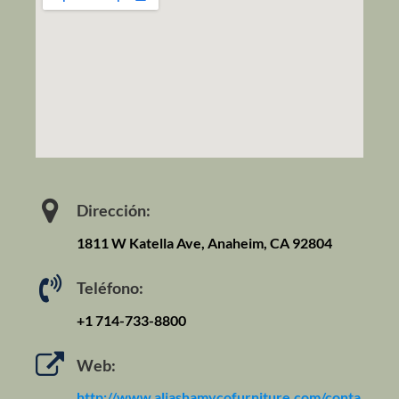
Dirección:
1811 W Katella Ave, Anaheim, CA 92804
Teléfono:
+1 714-733-8800
Web:
http://www.aljashamycofurniture.com/conta