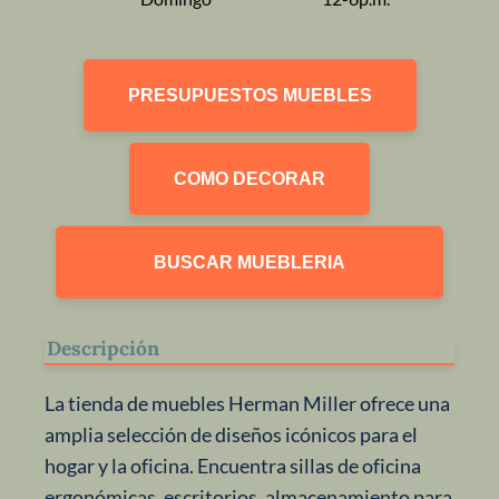
PRESUPUESTOS MUEBLES
COMO DECORAR
BUSCAR MUEBLERIA
Descripción
La tienda de muebles Herman Miller ofrece una
amplia selección de diseños icónicos para el
hogar y la oficina. Encuentra sillas de oficina
ergonómicas, escritorios, almacenamiento para