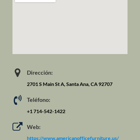
Dirección:
2701 S Main St A, Santa Ana, CA 92707
Teléfono:
+1 714-542-1422
Web:
https://www.americanofficefurniture.us/