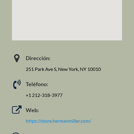
Dirección:
251 Park Ave S, New York, NY 10010
Teléfono:
+1 212-318-3977
Web:
https://store.hermanmiller.com/