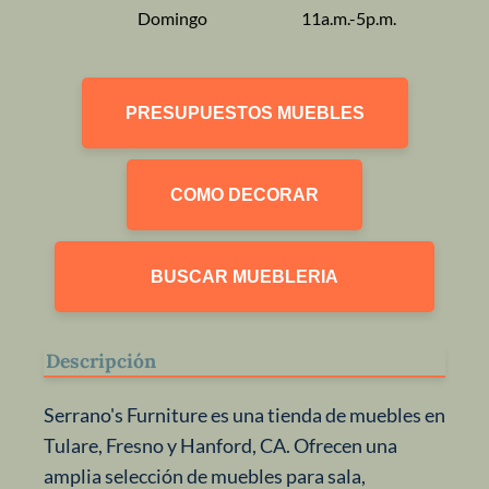
Domingo
11a.m.-5p.m.
PRESUPUESTOS MUEBLES
COMO DECORAR
BUSCAR MUEBLERIA
Descripción
Serrano's Furniture es una tienda de muebles en
Tulare, Fresno y Hanford, CA. Ofrecen una
amplia selección de muebles para sala,