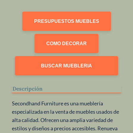
PRESUPUESTOS MUEBLES
COMO DECORAR
BUSCAR MUEBLERIA
Descripción
Secondhand Furniture es una mueblería
especializada en la venta de muebles usados de
alta calidad. Ofrecen una amplia variedad de
estilos y diseños a precios accesibles. Renueva