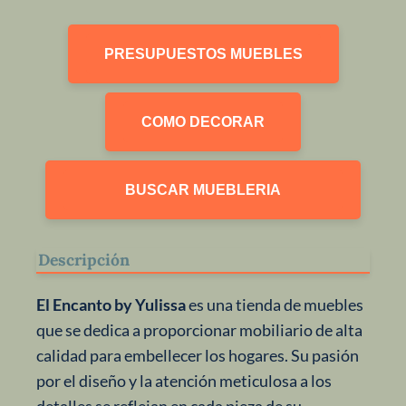
PRESUPUESTOS MUEBLES
COMO DECORAR
BUSCAR MUEBLERIA
Descripción
El Encanto by Yulissa
es una tienda de muebles
que se dedica a proporcionar mobiliario de alta
calidad para embellecer los hogares. Su pasión
por el diseño y la atención meticulosa a los
detalles se reflejan en cada pieza de su