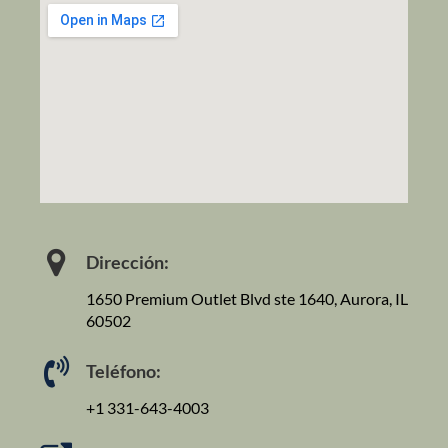
Dirección:
1650 Premium Outlet Blvd ste 1640, Aurora, IL
60502
Teléfono:
+1 331-643-4003