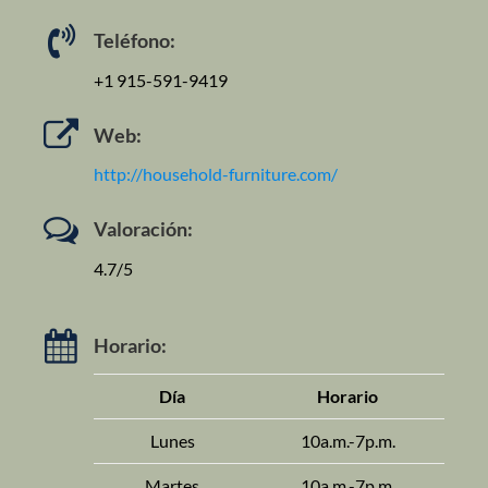
Teléfono:
+1 915-591-9419
Web:
http://household-furniture.com/
Valoración:
4.7/5
Horario:
Día
Horario
Lunes
10a.m.-7p.m.
Martes
10a.m.-7p.m.