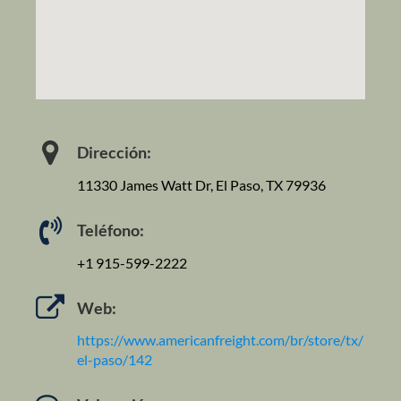
Dirección:
11330 James Watt Dr, El Paso, TX 79936
Teléfono:
+1 915-599-2222
Web:
https://www.americanfreight.com/br/store/tx/
el-paso/142