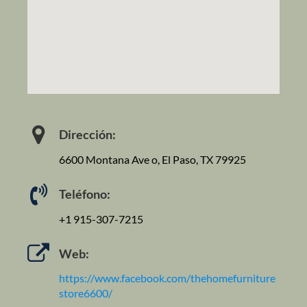
Dirección:
6600 Montana Ave o, El Paso, TX 79925
Teléfono:
+1 915-307-7215
Web:
https://www.facebook.com/thehomefurniture
store6600/