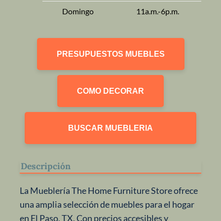
Domingo
11a.m.-6p.m.
PRESUPUESTOS MUEBLES
COMO DECORAR
BUSCAR MUEBLERIA
Descripción
La Mueblería The Home Furniture Store ofrece
una amplia selección de muebles para el hogar
en El Paso, TX. Con precios accesibles y