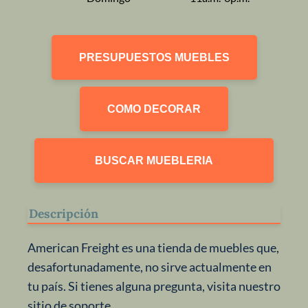
PRESUPUESTOS MUEBLES
COMO DECORAR
BUSCAR MUEBLERIA
Descripción
American Freight es una tienda de muebles que,
desafortunadamente, no sirve actualmente en
tu país. Si tienes alguna pregunta, visita nuestro
sitio de soporte.