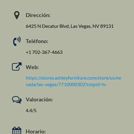
Dirección:
6425 N Decatur Blvd, Las Vegas, NV 89131
Teléfono:
+1 702-367-4663
Web:
https://stores.ashleyfurniture.com/store/us/ne
vada/las-vegas/7710000302?cmpid=ls-
Valoración:
4.4/5
Horario: