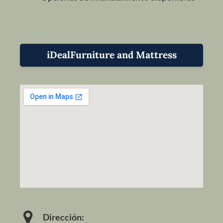
iDealFurniture and Mattress
Dirección: