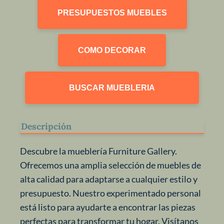
PRESUPUESTOS MUEBLES
COMO DECORAR
BUSCAR MUEBLERIA
Descripción
Descubre la mueblería Furniture Gallery.
Ofrecemos una amplia selección de muebles de
alta calidad para adaptarse a cualquier estilo y
presupuesto. Nuestro experimentado personal
está listo para ayudarte a encontrar las piezas
perfectas para transformar tu hogar. Visítanos