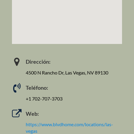
Dirección:
4500 N Rancho Dr, Las Vegas, NV 89130
Teléfono:
+1 702-707-3703
Web:
https://www.blvdhome.com/locations/las-
vegas