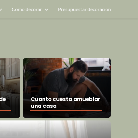
Como decorar
Presupuestar decoración
de
Cuanto cuesta amueblar
s
una casa